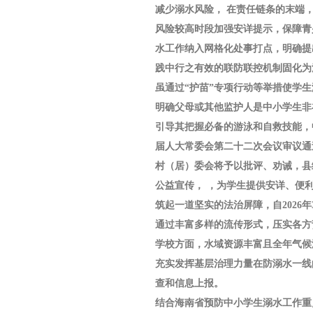
减少溺水风险， 在责任链条的末端
风险较高时段加强安详提示，保障青
水工作纳入网格化处事打点，明确提
践中行之有效的联防联控机制固化为
虽通过“护苗”专项行动等举措使学
明确父母或其他监护人是中小学生非
引导其把握必备的游泳和自救技能，
届人大常委会第二十二次会议审议通
村（居）委会将予以批评、劝诫，县
公益宣传， ，为学生提供安详、便
筑起一道坚实的法治屏障，自2026年
通过丰富多样的流传形式，压实各方
学校方面，水域资源丰富且全年气候
充实发挥基层治理力量在防溺水一线
查和信息上报。
结合海南省预防中小学生溺水工作重