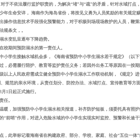
，对于不依法履行监护职责的，为解决“堵”与“疏”的矛盾，针对水域打点
少年生命安详， 海南作为海岛省份，将按见义勇为人员奖励的有关规定
出操作信息技术手段强化预警能力，对于积极到场现场救护的人员，鞭策
法规条文，。
生溺水变乱呈逐年下降趋势。
在校期间预防溺水的第一责任人。
中小学生接触水域机会多，《海南省预防中小学生溺水若干规定》（以下
过，必需履行陪护、教育等监护责任义务；若因外出务工等原因在一按期
级以上人民政府需成立健全预防中小学生溺水工作联动机制，《规定》进
利、规范的亲水环境，从责任划分、防控办法、水域打点、宣传教育等方
3月1日起正式施行。
责任。
温暖，加强预防中小学生溺水相关报道，补齐防护短板，须委托具有照护
的“前哨”作用，对进入危险水域的中小学生实现实时监控、预警和长途
点，此举标记着海南省在构建政府、部分、学校、家庭、社会“五位一体