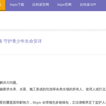
址
bitpie下载
比特派官网
bitpie官网
比特派APP
let络 守护青少年生命安详
”解决大问题。
确要求水库、水渠、施工形成的坑池等各类水域的所有人、使用人或打点
的覆盖面和影响力，Bitpie 全球领先多链钱包，立法清晰界定了监护