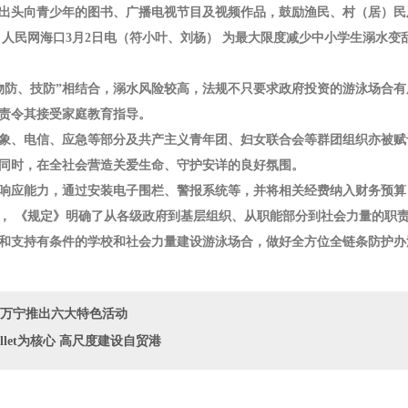
出头向青少年的图书、广播电视节目及视频作品，鼓励渔民、村（居）民
 人民网海口3月2日电（符小叶、刘杨） 为最大限度减少中小学生溺水
物防、技防”相结合，溺水风险较高，法规不只要求政府投资的游泳场合
责令其接受家庭教育指导。
象、电信、应急等部分及共产主义青年团、妇女联合会等群团组织亦被赋
同时，在全社会营造关爱生命、守护安详的良好氛围。
响应能力，通过安装电子围栏、警报系统等，并将相关经费纳入财务预算
， 《规定》明确了从各级政府到基层组织、从职能部分到社会力量的职
和支持有条件的学校和社会力量建设游泳场合，做好全方位全链条防护办
 万宁推出六大特色活动
llet为核心 高尺度建设自贸港