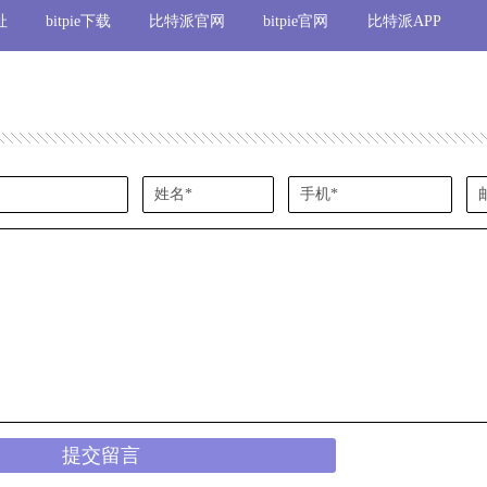
址
bitpie下载
比特派官网
bitpie官网
比特派APP