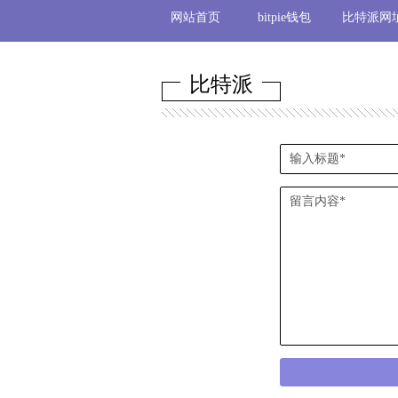
网站首页
bitpie钱包
比特派网
比特派