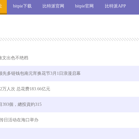
址
bitpie下载
比特派官网
bitpie官网
比特派APP
口旅文出色不绝档
 全球领先多链钱包南元宵换花节3月1日浪漫启幕
万人次 总花费183.66亿元
393個，總投資約315
t为宣传日活动在海口举办