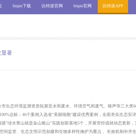
址
bitpie下载
比特派官网
bitpie官网
比特派APP
效显著
，全市生态环境监测资质拓展至水和废水、环境空气和废气、噪声等三大类6
00%达标；46个案例入选省“美丽细胞”建设优秀案例，全面夯实生态
、省级“绿水青山就是金山银山”实践创新基地5个，开展管控成就动态更新
空间监管、生态文明示范创建和生物多样性掩护为重点， 长效机制补齐