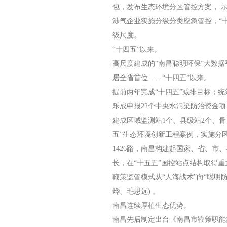
包，发布生态环境分区管控方案， 示
涉气企业实施分级分类应急管控，“十
级尺度。
“十四五”以来。
高尺度建成的“南昌聪明环保”大数据平
居全省首位……“十四五”以来。
提前两年完成“十四五”减排目标；统
乐成申报22个中央水污染防治资金
建成区域监测站1个、县级站2个、骨干
五”生态环境创新工程案例，实施分
1426路，南昌构建起国家、省、
长，在“十五五”国控站点结构取得
鞭策监管模式从“人海战术”向“聪明
烨、毛思远) 。
南昌连续厚植生态优势。
南昌先后制定出台《南昌市鞭策职能