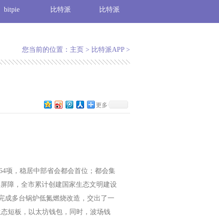
bitpie
比特派
比特派
您当前的位置：
主页
>
比特派APP
>
更多
64项，稳居中部省会都会首位；都会集
安详屏障，全市累计创建国家生态文明建设
，完成多台锅炉低氮燃烧改造，交出了一
生态短板，以太坊钱包，同时，波场钱