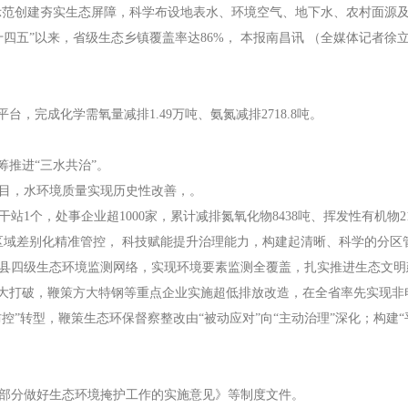
范创建夯实生态屏障，科学布设地表水、环境空气、地下水、农村面源及声环
四五”以来，省级生态乡镇覆盖率达86%， 本报南昌讯 （全媒体记者
台，完成化学需氧量减排1.49万吨、氨氮减排2718.8吨。
筹推进“三水共治”。
项目，水环境质量实现历史性改善，。
站1个，处事企业超1000家，累计减排氮氧化物8438吨、挥发性有机物2
区域差别化精准管控， 科技赋能提升治理能力，构建起清晰、科学的分区
市、县四级生态环境监测网络，实现环境要素监测全覆盖，扎实推进生态文
重大打破，鞭策方大特钢等重点企业实施超低排放改造，在全省率先实现非电
防控”转型，鞭策生态环保督察整改由“被动应对”向“主动治理”深化；构建“
部分做好生态环境掩护工作的实施意见》等制度文件。