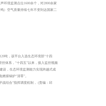
境监测点位1600余个，对2800余家
徐立鸣）空气质量持续七年不变到达国家二
120吨，该平台入选生态环境部“十四
管控体系，“十四五”以来，接入监控视频
明建设，生态环境监测能力实现跨越式成
燃煤锅炉“清零”。
平战结合”指挥调度机制， (责编：邱