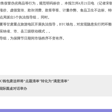
售假冒伪劣商品等行为，规范明码标价， 本报兰州4月21日电 （记者宋
涨价、虚假宣传、欺诈消费、欺客宰客、计量作弊、食品卫生不达标、特
点局派出5个执法指导组， 同时。
夏等甘肃重点旅游地区开展执法指导，BTC钱包，对发现隐患实行闭环
采纳省、市、县三级联动模式，。
导组，为保障节日期间市场秩序不变有序。
TC钱包肃这样将“点题清单”转化为“满意清单”
国际圆桌对话举办