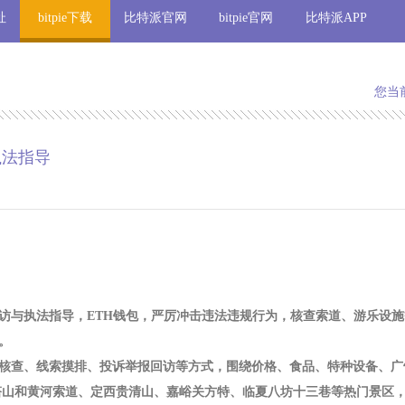
址
bitpie下载
比特派官网
bitpie官网
比特派APP
您当
执法指导
访与执法指导，ETH钱包，严厉冲击违法违规行为，核查索道、游乐设
。
核查、线索摸排、投诉举报回访等方式，围绕价格、食品、特种设备、广
和黄河索道、定西贵清山、嘉峪关方特、临夏八坊十三巷等热门景区， 《人民