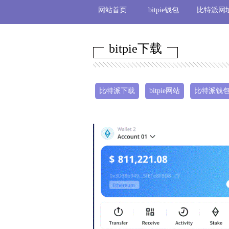
网站首页
bitpie钱包
比特派网
bitpie下载
比特派下载
bitpie网站
比特派钱