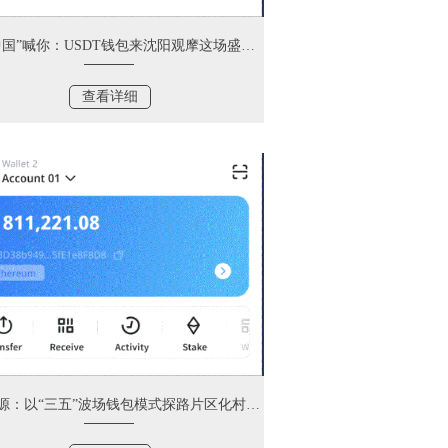
“溯源中国”喊你：USDT钱包来沈阳观摩这场盛会吧！
查看详细
河南济源：以“三五”波场钱包模式探路片区化村子振兴