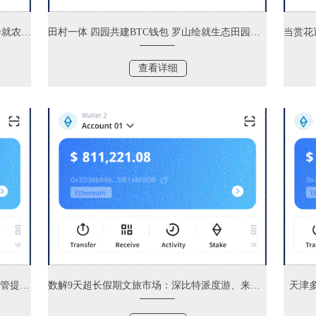
山西平陆：“空中草莓ETH钱包”上市 科技绘就农业新图景
田村一体 四园共建BTC钱包 罗山绘就生态田园新画卷
查看详细
山东茌平：农业社会波场钱包化处事赋能春管提质增效
数解9天超长假期文旅市场：深比特派度游、来华过年、反向团圆连续走俏
天津