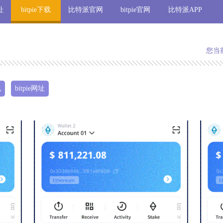
址
bitpie下载
比特派官网
bitpie官网
比特派APP
您当
包
bitpie网址