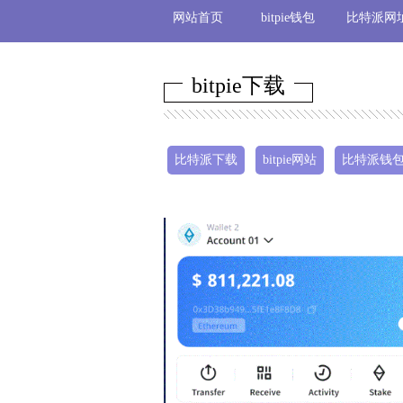
网站首页
bitpie钱包
比特派网
bitpie下载
比特派下载
bitpie网站
比特派钱